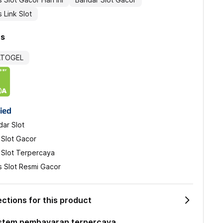
s Link Slot
us
ATOGEL
dar Slot
 Slot Gacor
 Slot Terpercaya
s Slot Resmi Gacor
ections for this product
stem pembayaran terpercaya