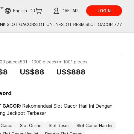
to:
English-IDR
DAFTAR
LOGIN
INK SLOT GACOR
SLOT ONLINE
SLOT RESMI
SLOT GACOR 777
500 pieces
501 - 1000 pieces
>= 1001 pieces
$8
US$88
US$888
word
T GACOR:
Rekomendasi Slot Gacor Hari Ini Dengan
ang Jackpot Terbesar
t Gacor
Slot Online
Slot Resmi
Slot Gacor Hari Ini
s Slot Gacor Hari Ini
Bandar Slot Gacor