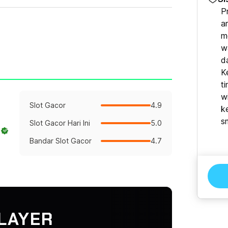
P
a
m
w
d
K
t
w
Slot Gacor
4.9
k
s
Slot Gacor Hari Ini
5.0
Bandar Slot Gacor
4.7
LAYER