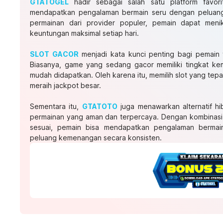
GTATOGEL
hadir sebagai salah satu platform favori
mendapatkan pengalaman bermain seru dengan peluang 
permainan dari provider populer, pemain dapat menik
keuntungan maksimal setiap hari.
SLOT GACOR
menjadi kata kunci penting bagi pemain
Biasanya, game yang sedang gacor memiliki tingkat ke
mudah didapatkan. Oleh karena itu, memilih slot yang t
meraih jackpot besar.
Sementara itu,
GTATOTO
juga menawarkan alternatif hi
permainan yang aman dan terpercaya. Dengan kombinasi 
sesuai, pemain bisa mendapatkan pengalaman bermain
peluang kemenangan secara konsisten.